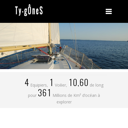
0
1
0
0
2
1
1
3
2
2
4
0
3
3
0
0
5
1
4
4
1
1
0
,
6
0
2
5
0
Equipiers,
Voilier,
de long
3
6
1
pour
Millions de Km² d’océan à
explorer