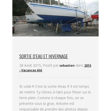
SORTIE D’EAU ET HIVERNAGE
28 Août 2015, Posté par
dans
sebastien
2015
- Vacances été
Et voilà !!! C’est la sortie d’eau !!! Il est temps
de mettre Ty-Gônes à l’abri pour l’hiver sur le
terre-plein. Comme à chaque fois, on se
présente sous la grue, Antoine est
responsable de prendre des photos depuis