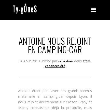
ANTOINE NOUS REJOINT
EN CAMPING-CAR
04 Août 2013, Posté par
dans
sebastien
2013 -
Vacances été
Antoine étant parti avec ses grands-parents
maternelle en camping-car depuis Lyon, il
nous rejoint directement sur Crozon. Papy et
Mamy connaissent déjà la presqu’ile, mais