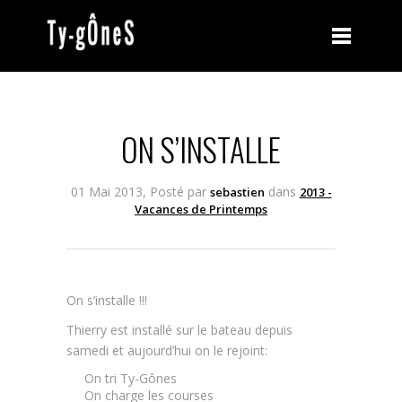
ON S’INSTALLE
01 Mai 2013, Posté par
dans
sebastien
2013 -
Vacances de Printemps
On s’installe !!!
Thierry est installé sur le bateau depuis
samedi et aujourd’hui on le rejoint:
On tri Ty-Gônes
On charge les courses