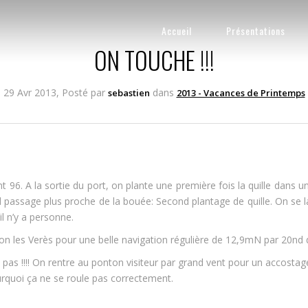
Accueil
Présentations
ON TOUCHE !!!
29 Avr 2013, Posté par
dans
sebastien
2013 - Vacances de Printemps
 96. A la sortie du port, on plante une première fois la quille dans u
 passage plus proche de la bouée: Second plantage de quille. On se la
l n’y a personne.
tion les Verès pour une belle navigation régulière de 12,9mN par 20nd 
 pas !!!! On rentre au ponton visiteur par grand vent pour un accosta
rquoi ça ne se roule pas correctement.