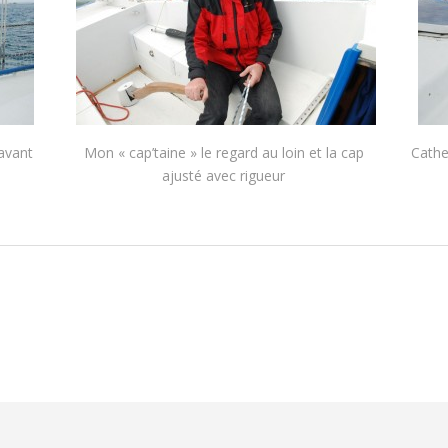
-avant
Mon « cap’taine » le regard au loin et la cap
Cathe
ajusté avec rigueur