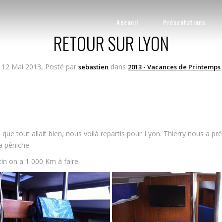
Accueil
Présentations
RETOUR SUR LYON
12 Mai 2013, Posté par
dans
sebastien
2013 - Vacances de Printemps
 que tout allait bien, nous voilà repartis pour Lyon. Thierry nous a p
a péniche.
tin on a 1 000 Km à faire.