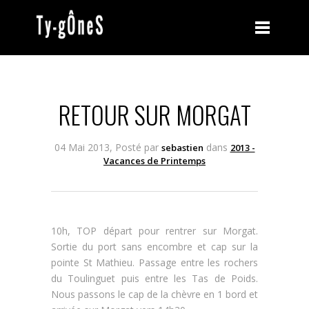
RETOUR SUR MORGAT
04 Mai 2013, Posté par
dans
sebastien
2013 -
Vacances de Printemps
10h, TOP départ pour rentrer sur Morgat.
Sortie du port sans encombre et cap sur la
pointe St Mathieu. Passage entre les rochers
du Toulinguet puis entre les Tas de Poids.
Nous passons le cap de la chèvre en 1 bord et