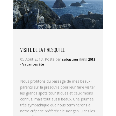
VISITE DE LA PRESQU’ILE
05 Août 2013, Posté par
dans
sebastien
2013
- Vacances été
Nous profitons du passage de mes beaux-
parents sur la presqu’ile pour leur faire visiter
les grands spots touristiques et ceux moins
connus, mais tout aussi beaux. Une journée
très sympathique que nous terminerons à
notre crêperie préférée : le Korigan. Dans les