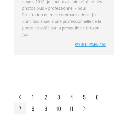
depuis 2010, je souhaitais faire réaliser des
photos plus « professionnel » pour
l’illustration de mes communications. J’ai
donc fais appel à une professionnelle de la
photo installée sur la presqu’ile de Crozon.
J’ai…
PAS DE COMMENTAIRE
1
2
3
4
5
6
7
8
9
10
11